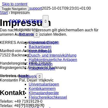
Skip to content
Impressum
sah_support
2025-10-01T09:23:01+01:00
Toggle Navigation
Start
›
Impressum
Impressum
FOOD SYSTEMS
Das nachfolgende Impressum gilt gleichermaßen auch für
PRODUKTE:
unseren Auftritt in den sozialen Medien.
Industrie
Universalanlagen
KERRES Anlagensysteme GmbH
Backanlagen
Manfred-von-Ardenne Allee 11
Kochanlagen
71522 Backnang
Dusch- und Intensivkühlung
Halbkontinuierliche Anlagen
Handelsregister: HRB 270205
Klimaanlagen
Registergericht: Amtsgericht Backnang
Raucherzeuger
Vertreten durch:
Handwerk
Konstantin Pal, Dejan Trajkovic
Universalanlagen
Kombikammern
Kontakt
Klimastandgeräte
Fleischereikochkessel
Telefon: +49 71919129-0
TECHNOLOGIE:
Telefax: +49 71919129-70