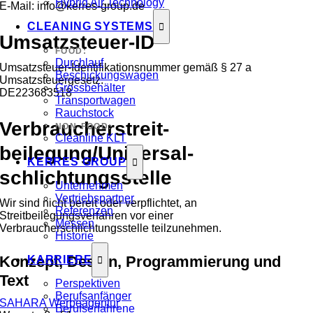
Hybrid Air Technology
E-Mail: info@kerres-group.de
CLEANING SYSTEMS
Umsatzsteuer-ID
FOOD:
Durchlauf
Umsatzsteuer-Identifikationsnummer gemäß § 27 a
Beschickungswagen
Umsatzsteuergesetz:
Grossbehälter
DE223683518
Transportwagen
Rauchstock
Verbraucher­streit­
NON-FOOD:
Cleanline KLT
beilegung/Universal­
KERRES GROUP
schlichtungs­stelle
Unternehmen
Vertriebspartner
Wir sind nicht bereit oder verpflichtet, an
Referenzen
Streitbeilegungsverfahren vor einer
Messen
Verbraucherschlichtungsstelle teilzunehmen.
Historie
Konzept, Design, Programmierung und
KARRIERE
Text
Perspektiven
Berufsanfänger
SAHARA Werbeagentur
Berufserfahrene