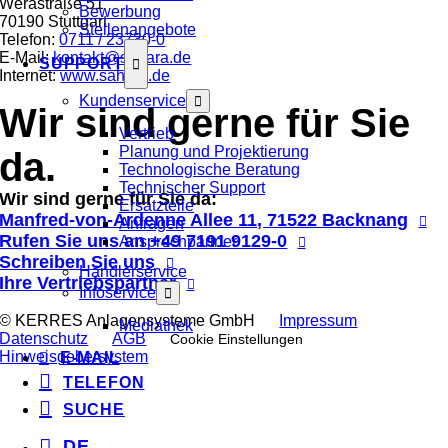
Werastraße 51
Bewerbung
70190 Stuttgart
Stellenangebote
Telefon:
0711 / 23730-0
E-Mail:
kontakt@sahara.de
SUPPORT
Internet:
www.sahara.de
Kundenservice
Wir sind gerne für Sie
Vertrieb
Planung und Projektierung
da.
Technologische Beratung
Technischer Support
Wir sind gerne für Sie da:
Ersatzteile
Manfred-von-Ardenne Allee 11, 71522 Backnang
Anfragen
Rufen Sie uns an
+49 7191 9129-0
Ansprechpartner
Schreiben Sie uns
Händlerservice
Ihre Vertriebspartner
Infoservice
© KERRES Anlagensysteme GmbH
Impressum
Mediathek
Datenschutz
AGB
Cookie Einstellungen
Hinweis­gebersystem
E-MAIL
TELEFON
SUCHE
DE