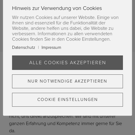
Hinweis zur Verwendung von Cookies
Anfragen
Wir nutzen Cookies auf unserer Website. Einige von
ihnen sind essenziell für die Funktionalität der
Website, andere helfen uns dabei, die Website zu
verbessern. Informationen zu allen verwendeten
Cookies finden Sie in den Cookie Einstellungen.
Datenschutz
|
Impressum
ALLE COOKIES AKZEPTIEREN
Ansprech­partner
NUR NOTWENDIGE AKZEPTIEREN
COOKIE EINSTELLUNGEN
Wenn wir Ihnen irgendwie weiterhelfen können, sei es
durch einen Rat oder eine gute Tat, scheuen Sie sich
nicht, uns direkt anzusprechen. Wir sind mit unserer
ganzen Erfahrung und Kompetenz immer gerne für Sie
da.