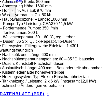
• Abmessung Breite: 800 mm
• Abmessung Höhe: 1600 mm
• Höhe Ein-, Auslauf: 970 mm
• Wasserverbrauch: Ca. 50 l/h
• Hauptwaschzone: – Länge: 1000 mm
– Pumpe Typ / Leistung: CEA370 / 1,5 kW
– Fördermenge Pumpe: 350 l/min
– Tankvolumen: 200 L
– Waschtemperatur: 30 – 60 °C, regulierbar
– Düsen: 36 Stk. Quick-Repeat-Clip-Düsen
• Filtersystem: Filtergewebe Edelstahl 1.4301,
wartungsfreundlich
• Nachspülzone: Länge 600 mm
• Nachspültemperatur empfohlen: 60 – 85 °C, bauseits
• Düsen: Kunststoff-Flachstrahldüsen
• Auslauftisch: Länge: 400 mm – Besonderheit: abnehmbar
• Kistenniederhalter höhenverstellbar
• Heizungssystem: Typ Elektro-Einschraubheizstab
• Tankheizung / Leistung: 2 x 6 kW (insgesamt 12,0 kW)
Technische Änderungen vorbehalten
DATENBLATT (PDF)