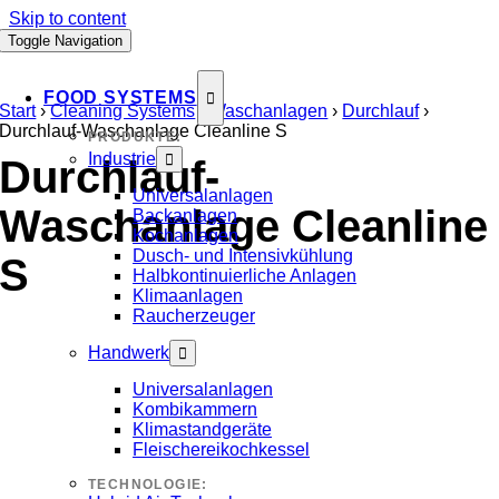
Skip to content
Toggle Navigation
FOOD SYSTEMS
Start
›
Cleaning Systems
›
Waschanlagen
›
Durchlauf
›
Durchlauf-Waschanlage Cleanline S
PRODUKTE:
Industrie
Durchlauf-
Universalanlagen
Waschanlage Cleanline
Backanlagen
Kochanlagen
Dusch- und Intensivkühlung
S
Halbkontinuierliche Anlagen
Klimaanlagen
Raucherzeuger
Handwerk
Universalanlagen
Kombikammern
Klimastandgeräte
Fleischereikochkessel
TECHNOLOGIE: