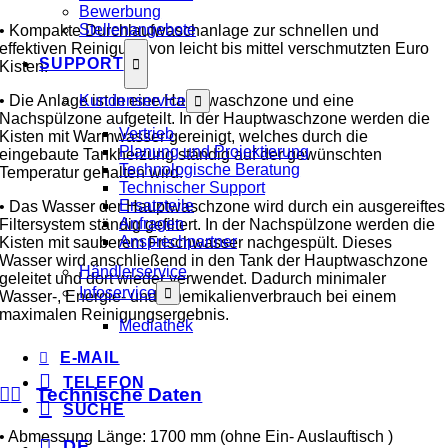
Bewerbung
Stellenangebote
• Kompakte Durchlaufwaschanlage zur schnellen und
effektiven Reinigung von leicht bis mittel verschmutzten Euro
SUPPORT
Kisten:
• Die Anlage ist in eine Hauptwaschzone und eine
Kundenservice
Nachspülzone aufgeteilt. In der Hauptwaschzone werden die
Vertrieb
Kisten mit Warmwasser gereinigt, welches durch die
Planung und Projektierung
eingebaute Tankheizung ständig auf der gewünschten
Technologische Beratung
Temperatur gehalten wird.
Technischer Support
Ersatzteile
• Das Wasser der Hauptwaschzone wird durch ein ausgereiftes
Anfragen
Filtersystem ständig gefiltert. In der Nachspülzone werden die
Ansprechpartner
Kisten mit sauberem Frischwasser nachgespült. Dieses
Wasser wird anschließend in den Tank der Hauptwaschzone
Händlerservice
geleitet und dort wieder verwendet. Dadurch minimaler
Infoservice
Wasser-, Energie- und Chemikalienverbrauch bei einem
maximalen Reinigungsergebnis.
Mediathek
E-MAIL
TELEFON
Technische Daten
SUCHE
• Abmessung Länge: 1700 mm (ohne Ein- Auslauftisch )
DE