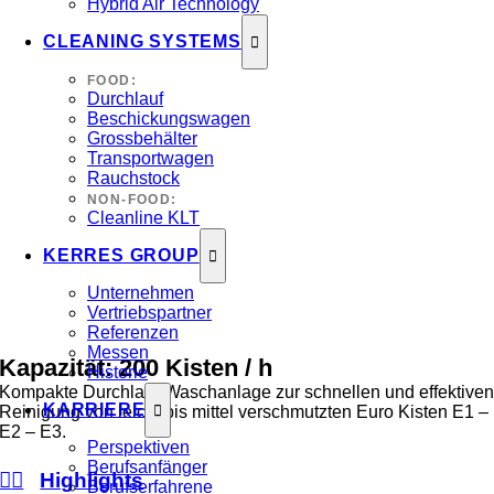
Hybrid Air Technology
CLEANING SYSTEMS
FOOD:
Durchlauf
Beschickungswagen
Grossbehälter
Transportwagen
Rauchstock
NON-FOOD:
Cleanline KLT
KERRES GROUP
Unternehmen
Vertriebspartner
Referenzen
Messen
Kapazität: 200 Kisten / h
Historie
Kompakte Durchlauf-Waschanlage zur schnellen und effektive
KARRIERE
Reinigung von leicht bis mittel verschmutzten Euro Kisten E1 –
E2 – E3.
Perspektiven
Berufsanfänger
Highlights
Berufserfahrene