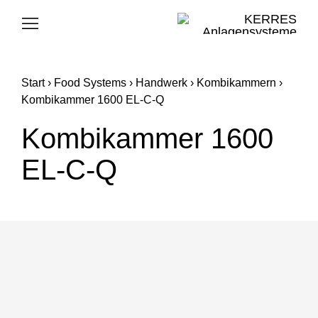
Skip
to
Toggle
Navigation
content
FOOD SYSTEMS
Start
›
Food Systems
›
Handwerk
›
Kombikammern
›
CLEANING SYSTEMS
Kombikammer 1600 EL-C-Q
Kombikammer 1600
KERRES GROUP
EL-C-Q
KARRIERE
SUPPORT
E-MAIL
TELEFON
SUCHE