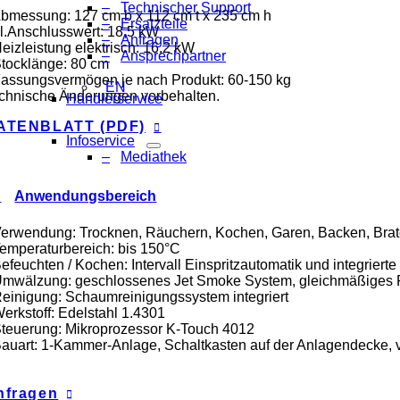
Technischer Support
Abmessung: 127 cm b x 112 cm t x 235 cm h
Ersatzteile
el.Anschlusswert: 18,5 kW
Anfragen
Heizleistung elektrisch: 16,2 kW
Ansprechpartner
Stocklänge: 80 cm
Fassungsvermögen je nach Produkt: 60-150 kg
EN
chnische Änderungen vorbehalten.
Händlerservice
ATENBLATT (PDF)
Infoservice
Mediathek
Anwendungsbereich
Verwendung: Trocknen, Räuchern, Kochen, Garen, Backen, Brat
Temperaturbereich: bis 150°C
Befeuchten / Kochen: Intervall Einspritzautomatik und integrier
Umwälzung: geschlossenes Jet Smoke System, gleichmäßiges Räu
Reinigung: Schaumreinigungssystem integriert
Werkstoff: Edelstahl 1.4301
Steuerung: Mikroprozessor K-Touch 4012
Bauart: 1-Kammer-Anlage, Schaltkasten auf der Anlagendecke, vo
nfragen