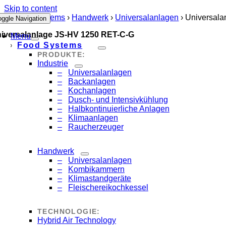
Skip to content
art
›
Food Systems
›
Handwerk
›
Universalanlagen
›
Universal
oggle Navigation
iversalanlage JS-HV 1250 RET-C-G
Menu
Food Systems
PRODUKTE:
Industrie
Universalanlagen
Backanlagen
Kochanlagen
Dusch- und Intensivkühlung
Halbkontinuierliche Anlagen
Klimaanlagen
Raucherzeuger
Handwerk
Universalanlagen
Kombikammern
Klimastandgeräte
Fleischereikochkessel
TECHNOLOGIE:
Hybrid Air Technology