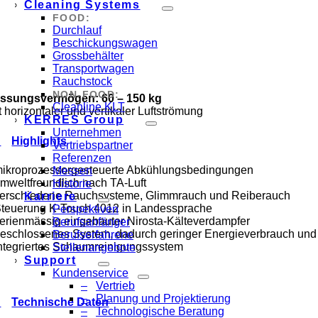
Cleaning Systems
FOOD:
Durchlauf
Beschickungswagen
Grossbehälter
Transportwagen
Rauchstock
NON-FOOD:
assungsvermögen:
60
–
150
kg
Cleanline KLT
t horizontaler und vertikaler Luftströmung
KERRES Group
Unternehmen
Highlights
Vertriebspartner
Referenzen
mikroprozessorgesteuerte Abkühlungsbedingungen
Messen
umweltfreundlich nach TA-Luft
Historie
verschiedene Rauchsysteme, Glimmrauch und Reiberauch
Karriere
Steuerung K-Touch 4012 in Landessprache
Perspektiven
serienmässig eingebauter Nirosta-Kälteverdampfer
Berufsanfänger
geschlossenes System, dadurch geringer Energieverbrauch und
Berufserfahrene
integriertes Schaumreinigungssystem
Stellenangebote
Support
Kundenservice
Vertrieb
Planung und Projektierung
Technische Daten
Technologische Beratung