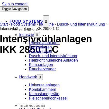
Skip to content
Toggle Navigation
FOOD SYSTEMS
Start
›
Food Systems
›
Industrie
›
Dusch- und Intensivkühlung
›
Intensivkühlanlagen IKK 2850 1-C
PRODUKTE:
Industrie
Intensivkühlanlagen
Universalanlagen
IKK 2850 1-C
Backanlagen
Kochanlagen
Dusch- und Intensivkühlung
Halbkontinuierliche Anlagen
Klimaanlagen
Raucherzeuger
Handwerk
Universalanlagen
Kombikammern
Klimastandgeräte
Fleischereikochkessel
TECHNOLOGIE: