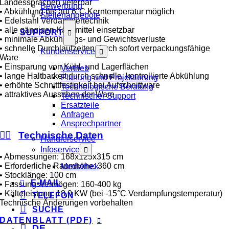
Landessprachen lieferbar
Bewerbung
• Abkühlung bis auf 6°C Kerntemperatur möglich
Stellenangebote
• Edelstahl Verdampfertechnik
• alle gängigen Kältemittel einsetzbar
SUPPORT
• minimale Abkühlungs- und Gewichtsverluste
• schnelle Durchlaufzeiten durch sofort verpackungsfähige
Kundenservice
Ware
• Einsparung von Kühl- und Lagerflächen
Vertrieb
• lange Haltbarkeit durch schnelle, kontrollierte Abkühlung
Planung und Projektierung
• erhöhte Schnittfestigkeit bei Aufschnittware
Technologische Beratung
• attraktives Aussehen der Ware
Technischer Support
Ersatzteile
Anfragen
Ansprechpartner
Technische Daten
Händlerservice
Infoservice
• Abmessungen: 168x125x315 cm
• Erforderliche Raumhöhe: 360 cm
Mediathek
• Stocklänge: 100 cm
E-MAIL
• Fassungsvermögen: 160-400 kg
• Kälteleistung: 18,0 KW (bei -15°C Verdampfungstemperatur)
TELEFON
Technische Änderungen vorbehalten
SUCHE
DATENBLATT (PDF)
DE