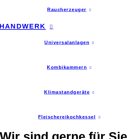
Raucherzeuger
HANDWERK
Universalanlagen
Kombikammern
Klimastandgeräte
Fleischereikochkessel
Wir sind gerne für Sie