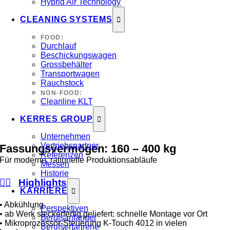
Hybrid Air Technology
CLEANING SYSTEMS
FOOD:
Durchlauf
Beschickungswagen
Grossbehälter
Transportwagen
Rauchstock
NON-FOOD:
Cleanline KLT
KERRES GROUP
Unternehmen
Vertriebspartner
Fassungsvermögen:
160
–
400
kg
Referenzen
Für moderne, rationelle Produktionsabläufe
Messen
Historie
Highlights
KARRIERE
• Abkühlung
Perspektiven
• ab Werk steckerfertig geliefert: schnelle Montage vor Ort
Berufsanfänger
• Mikroprozessor-Steuerung K-Touch 4012 in vielen
Berufserfahrene