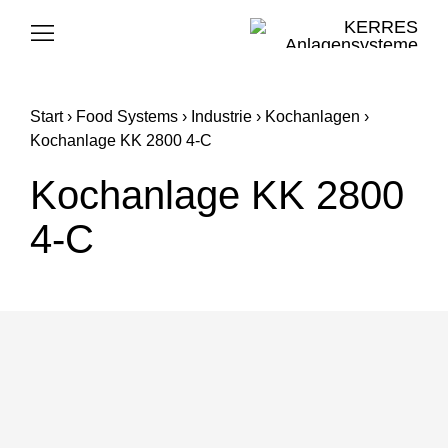
Skip
to
Toggle
Navigation
content
FOOD SYSTEMS
Start
›
Food Systems
›
Industrie
›
Kochanlagen
›
CLEANING SYSTEMS
Kochanlage KK 2800 4-C
Kochanlage KK 2800
KERRES GROUP
4-C
KARRIERE
SUPPORT
E-MAIL
TELEFON
SUCHE