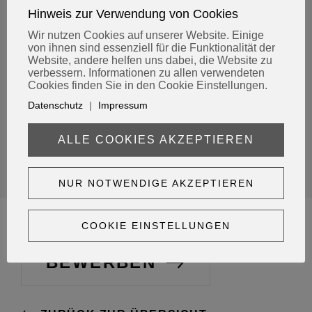
Hinweis zur Verwendung von Cookies
Du hast eine ausgeprägte technische und
handwerkliche Begabung, bist kreativ und begeisterst
Wir nutzen Cookies auf unserer Website. Einige
von ihnen sind essenziell für die Funktionalität der
dich für Neues? Dann stehen wir dir als perfekter
Website, andere helfen uns dabei, die Website zu
Ausbildungspartner zur Seite!
verbessern. Informationen zu allen verwendeten
Cookies finden Sie in den Cookie Einstellungen.
Ihre Bewerbung
Datenschutz
|
Impressum
Wir freuen uns auf deine Bewerbung per Mail an:
ALLE COOKIES AKZEPTIEREN
recruiting@kerres-group.de
NUR NOTWENDIGE AKZEPTIEREN
COOKIE EINSTELLUNGEN
BEWERBEN