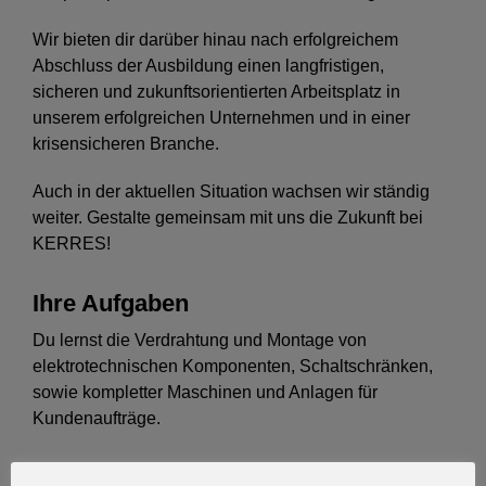
Wir bieten dir darüber hinau nach erfolgreichem
Abschluss der Ausbildung einen langfristigen,
sicheren und zukunftsorientierten Arbeitsplatz in
unserem erfolgreichen Unternehmen und in einer
krisensicheren Branche.
Auch in der aktuellen Situation wachsen wir ständig
weiter. Gestalte gemeinsam mit uns die Zukunft bei
KERRES!
Ihre Aufgaben
Du lernst die Verdrahtung und Montage von
elektrotechnischen Komponenten, Schaltschränken,
sowie kompletter Maschinen und Anlagen für
Kundenaufträge.
Ihr Profil