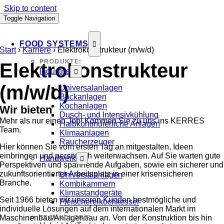
Skip to content
Toggle Navigation
FOOD SYSTEMS
Start
›
Karriere
›
Elektrokonstrukteur (m/w/d)
PRODUKTE:
Elektrokonstrukteur
Industrie
(m/w/d)
Universalanlagen
Backanlagen
Kochanlagen
Wir bieten
Dusch- und Intensivkühlung
Mehr als nur einen Job! Kommen Sie zu uns ins KERRES
Halbkontinuierliche Anlagen
Team.
Klimaanlagen
Raucherzeuger
Hier können Sie vom ersten Tag an mitgestalten, Ideen
einbringen und persönlich weiterwachsen. Auf Sie warten gute
Handwerk
Perspektiven und spannende Aufgaben, sowie ein sicherer und
zukunftsorientierter Arbeitsplatz in einer krisensicheren
Universalanlagen
Branche.
Kombikammern
Klimastandgeräte
Seit 1966 bieten wir unseren Kunden bestmögliche und
Fleischereikochkessel
individuelle Lösungen auf dem internationalen Markt im
Maschinenbau/Anlagenbau an. Von der Konstruktion bis hin
TECHNOLOGIE: