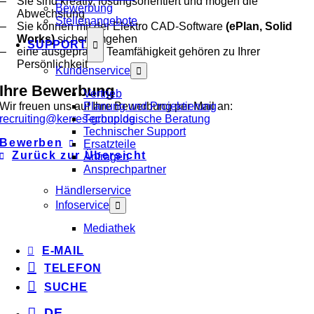
Sie sind kreativ, lösungsorientiert und mögen die
Bewerbung
Abwechslung
Stellenangebote
Sie können mit der Elektro CAD-Software
(ePlan, Solid
Works)
sicher umgehen
SUPPORT
eine ausgeprägte Teamfähigkeit gehören zu Ihrer
Persönlichkeit
Kundenservice
Ihre Bewerbung
Vertrieb
Wir freuen uns auf Ihre Bewerbung per Mail an:
Planung und Projektierung
recruiting@kerres-group.de
Technologische Beratung
Technischer Support
Bewerben
Ersatzteile
Zurück zur Übersicht
Anfragen
Ansprechpartner
Händlerservice
Infoservice
Mediathek
E-MAIL
TELEFON
SUCHE
DE