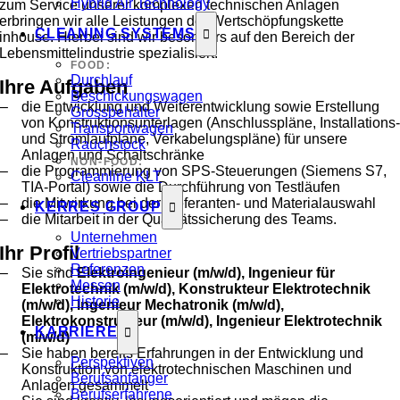
Hybrid Air Technology
zum Service unserer komplexen technischen Anlagen
erbringen wir alle Leistungen der Wertschöpfungskette
CLEANING SYSTEMS
inhouse. Hierbei sind wir besonders auf den Bereich der
Lebensmittelindustrie spezialisiert.
FOOD:
Durchlauf
Ihre Aufgaben
Beschickungswagen
die Entwicklung und Weiterentwicklung sowie Erstellung
Grossbehälter
von Konstruktionsunterlagen (Anschlusspläne, Installations
Transportwagen
und Stromlaufpläne, Verkabelungspläne) für unsere
Rauchstock
Anlagen und Schaltschränke
NON-FOOD:
die Programmierung von SPS-Steuerungen (Siemens S7,
Cleanline KLT
TIA-Portal) sowie die Durchführung von Testläufen
die Mitwirkung bei der Lieferanten- und Materialauswahl
KERRES GROUP
die Mitarbeit in der Qualitätssicherung des Teams.
Unternehmen
Ihr Profil
Vertriebspartner
Referenzen
Sie sind
Elektroingenieur (m/w/d), Ingenieur für
Messen
Elektrotechnik (m/w/d), Konstrukteur Elektrotechnik
Historie
(m/w/d), Ingenieur Mechatronik (m/w/d),
Elektrokonstrukteur (m/w/d), Ingenieur Elektrotechnik
KARRIERE
(m/w/d)
Sie haben bereits Erfahrungen in der Entwicklung und
Perspektiven
Konstruktion von elektrotechnischen Maschinen und
Berufsanfänger
Anlagen gesammelt
Berufserfahrene