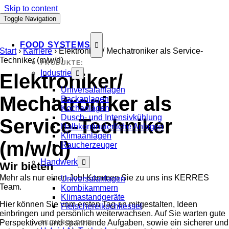
Skip to content
Toggle Navigation
FOOD SYSTEMS
Start
›
Karriere
›
Elektroniker/ Mechatroniker als Service-
Techniker (m/w/d)
PRODUKTE:
Industrie
Elektroniker/
Universalanlagen
Mechatroniker als
Backanlagen
Kochanlagen
Dusch- und Intensivkühlung
Service-Techniker
Halbkontinuierliche Anlagen
Klimaanlagen
(m/w/d)
Raucherzeuger
Handwerk
Wir bieten
Mehr als nur einen Job! Kommen Sie zu uns ins KERRES
Universalanlagen
Team.
Kombikammern
Klimastandgeräte
Hier können Sie vom ersten Tag an mitgestalten, Ideen
Fleischereikochkessel
einbringen und persönlich weiterwachsen. Auf Sie warten gute
Perspektiven und spannende Aufgaben, sowie ein sicherer und
TECHNOLOGIE: