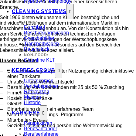
Hybrid Air Technology
zukunftsorientierter Arbeitsplatz in einer krisensicheren
Branche.
CLEANING SYSTEMS
Seit 1966 bieten wir unseren Kunden bestmögliche und
FOOD:
individuelle Lösungen auf dem internationalen Markt im
Durchlauf
Maschinenbau/Anlagenbau an. Von der Konstruktion bis hin
Beschickungswagen
zum Service unserer komplexen technischen Anlagen
Grossbehälter
erbringen wir alle Leistungen der Wertschöpfungskette
Transportwagen
inhouse. Hierbei sind wir besonders auf den Bereich der
Rauchstock
Lebensmittelindustrie spezialisiert.
NON-FOOD:
Cleanline KLT
Unsere Benefits:
KERRES GROUP
Einsatzfahrzeug mit privater Nutzungsmöglichkeit inklusive
einer Tankkarte
Unternehmen
Urlaubs – und Weihnachtsgeld
Vertriebspartner
Bezahlung von Überstunden mit 25 bis 50 % Zuschlag
Referenzen
Firmenrad-Leasing
Messen
Kostenlose Getränke
Historie
Gleitzeit
Einarbeitung durch ein erfahrenes Team
KARRIERE
Mitarbeiterempfehlungs- Programm
Mitarbeiter- Events
Perspektiven
Gezielte fachliche und persönliche Weiterentwicklung
Berufsanfänger
Berufserfahrene