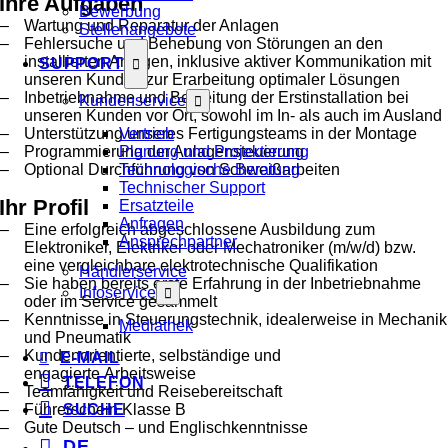
Ihre Aufgaben
Bewerbung
Wartung und Reparatur der Anlagen
Stellenangebote
Fehlersuche und Behebung von Störungen an den
installierten Anlagen, inklusive aktiver Kommunikation mit
SUPPORT
unseren Kunden zur Erarbeitung optimaler Lösungen
Inbetriebnahme und Begleitung der Erstinstallation bei
Kundenservice
unseren Kunden vor Ort, sowohl im In- als auch im Ausland
Unterstützung unseres Fertigungsteams in der Montage
Vertrieb
Programmierung der Anlagensteuerung
Planung und Projektierung
Optional Durchführung von Schweißarbeiten
Technologische Beratung
Technischer Support
Ihr Profil
Ersatzteile
Anfragen
Eine erfolgreich abgeschlossene Ausbildung zum
Ansprechpartner
Elektroniker, Elektriker oder Mechatroniker (m/w/d) bzw.
eine vergleichbare elektrotechnische Qualifikation
Händlerservice
Sie haben bereits erste Erfahrung in der Inbetriebnahme
Infoservice
oder im Service gesammelt
Kenntnisse in Steuerungstechnik, idealerweise in Mechanik
Mediathek
und Pneumatik
Kundenorientierte, selbständige und
E-MAIL
engagierte Arbeitsweise
TELEFON
Teamfähigkeit und Reisebereitschaft
Führerschein Klasse B
SUCHE
Gute Deutsch – und Englischkenntnisse
DE